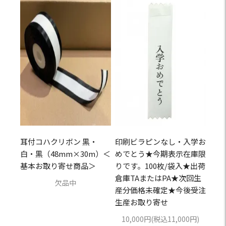
耳付コハクリボン 黒・
印刷ビラピンなし・入学お
白・黒（48mm×30m）＜
めでとう★今期表示在庫限
基本お取り寄せ商品＞
りです。100枚/袋入★出荷
倉庫TAまたはPA★次回生
欠品中
産分価格未確定★今後受注
生産お取り寄せ
10,000円(税込11,000円)