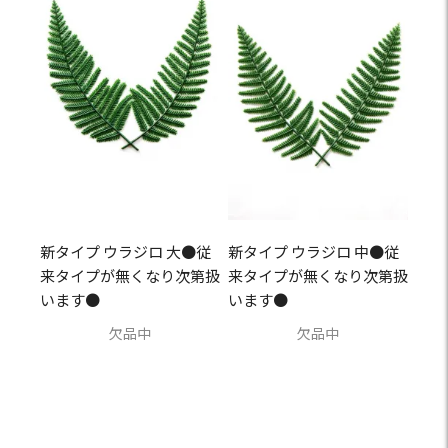
新タイプ ウラジロ 大●従
新タイプ ウラジロ 中●従
来タイプが無くなり次第扱
来タイプが無くなり次第扱
います●
います●
欠品中
欠品中