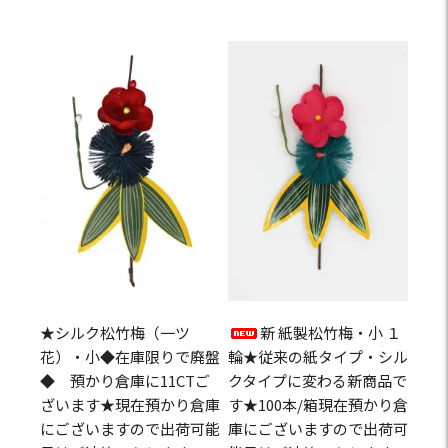
★シルク松竹梅（一ツ
新 紙製松竹梅・小 １
花）・小◆在庫限りで廃盤
輪★従来の紙タイプ・シル
◆ 預かり倉庫に11CTご
クタイプに変わる新商品で
ざいます★現在預かり倉庫
す★100本/箱現在預かり倉
にございますので出荷可能
庫にございますので出荷可