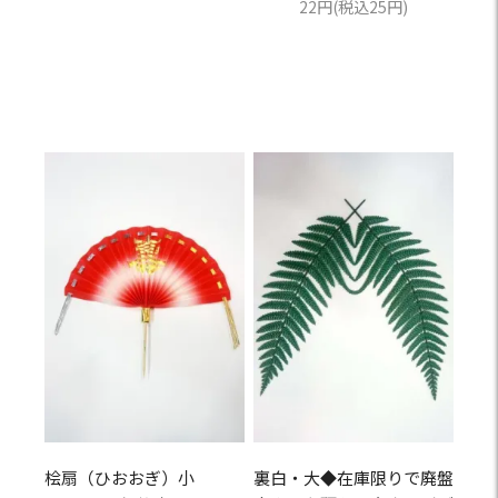
22円(税込25円)
桧扇（ひおおぎ）小
裏白・大◆在庫限りで廃盤