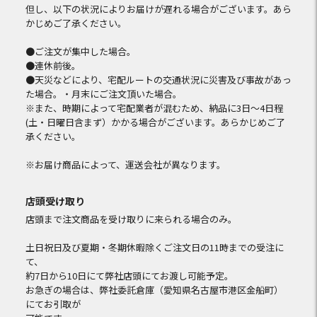
但し、以下の状況によりお届けが遅れる場合がございます。あら
かじめご了承ください。
●ご注文が集中した場合。
●連休前後。
●天災などにより、宅配ルートの交通状況に災害及び事故があっ
た場合。・月末にご注文頂いた場合。
※また、時期によって宅配業者が混むため、納品に3日～4日程
(土・日曜日含まず）かかる場合がございます。あらかじめご了
承ください。
※お届け商品によって、運送会社が異なります。
店頭受け取り
店頭まで注文商品を受け取りに来られる場合のみ。
土日祝日及び夏期・冬期休暇除くご注文日の11時までの受注に
て、
約7日から10日にて弊社店頭にてお渡し可能予定。
お急ぎの場合は、弊社委託倉庫（愛知県名古屋市港区金船町）
にてお引取が