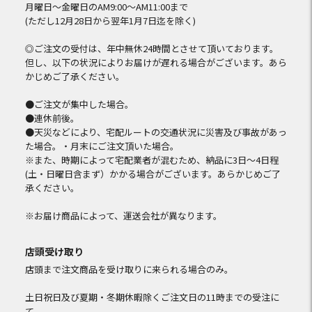
月曜日～金曜日のAM9:00～AM11:00まで
(ただし12月28日から翌年1月7日迄を除く)
◎ご注文の受付は、年中無休24時間とさせて頂いております。
但し、以下の状況によりお届けが遅れる場合がございます。あら
かじめご了承ください。
●ご注文が集中した場合。
●連休前後。
●天災などにより、宅配ルートの交通状況に災害及び事故があっ
た場合。・月末にご注文頂いた場合。
※また、時期によって宅配業者が混むため、納品に3日～4日程
(土・日曜日含まず）かかる場合がございます。あらかじめご了
承ください。
※お届け商品によって、運送会社が異なります。
店頭受け取り
店頭まで注文商品を受け取りに来られる場合のみ。
土日祝日及び夏期・冬期休暇除くご注文日の11時までの受注に
て、