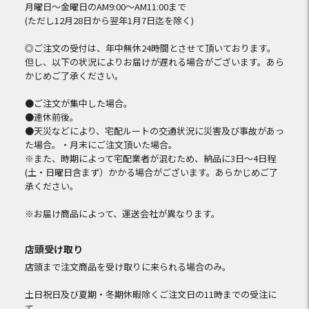
月曜日～金曜日のAM9:00～AM11:00まで
(ただし12月28日から翌年1月7日迄を除く)
◎ご注文の受付は、年中無休24時間とさせて頂いております。
但し、以下の状況によりお届けが遅れる場合がございます。あら
かじめご了承ください。
●ご注文が集中した場合。
●連休前後。
●天災などにより、宅配ルートの交通状況に災害及び事故があっ
た場合。・月末にご注文頂いた場合。
※また、時期によって宅配業者が混むため、納品に3日～4日程
(土・日曜日含まず）かかる場合がございます。あらかじめご了
承ください。
※お届け商品によって、運送会社が異なります。
店頭受け取り
店頭まで注文商品を受け取りに来られる場合のみ。
土日祝日及び夏期・冬期休暇除くご注文日の11時までの受注に
て、