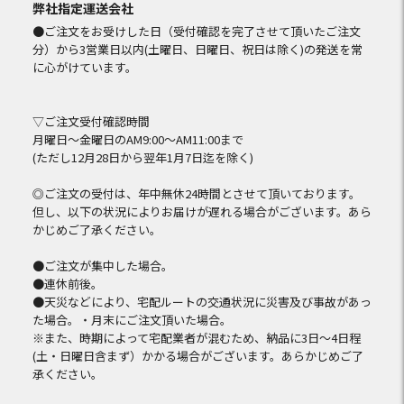
弊社指定運送会社
●ご注文をお受けした日（受付確認を完了させて頂いたご注文
分）から3営業日以内(土曜日、日曜日、祝日は除く)の発送を常
に心がけています。
▽ご注文受付確認時間
月曜日～金曜日のAM9:00～AM11:00まで
(ただし12月28日から翌年1月7日迄を除く)
◎ご注文の受付は、年中無休24時間とさせて頂いております。
但し、以下の状況によりお届けが遅れる場合がございます。あら
かじめご了承ください。
●ご注文が集中した場合。
●連休前後。
●天災などにより、宅配ルートの交通状況に災害及び事故があっ
た場合。・月末にご注文頂いた場合。
※また、時期によって宅配業者が混むため、納品に3日～4日程
(土・日曜日含まず）かかる場合がございます。あらかじめご了
承ください。