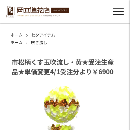
ホーム
七夕アイテム
ホーム
吹き流し
市松柄くす玉吹流し・黄★受注生産
品★単価変更4/1受注分より￥6900