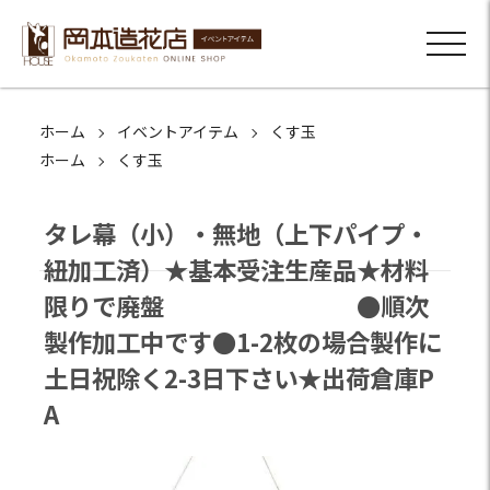
ホーム
イベントアイテム
くす玉
ホーム
くす玉
タレ幕（小）・無地（上下パイプ・
紐加工済）★基本受注生産品★材料
限りで廃盤 ●順次
製作加工中です●1-2枚の場合製作に
土日祝除く2-3日下さい★出荷倉庫P
A