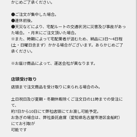
かじめご了承ください。
●ご注文が集中した場合。
●連休前後。
●天災などにより、宅配ルートの交通状況に災害及び事故があっ
た場合。・月末にご注文頂いた場合。
※また、時期によって宅配業者が混むため、納品に3日～4日程
(土・日曜日含まず）かかる場合がございます。あらかじめご了
承ください。
※お届け商品によって、運送会社が異なります。
店頭受け取り
店頭まで注文商品を受け取りに来られる場合のみ。
土日祝日及び夏期・冬期休暇除くご注文日の11時までの受注に
て、
約7日から10日にて弊社店頭にてお渡し可能予定。
お急ぎの場合は、弊社委託倉庫（愛知県名古屋市港区金船町）
にてお引取が
可能です