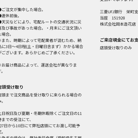
●ご注文が集中した場合。
三菱UFJ銀行 栄町
●連休前後。
当座 151928
●天災などにより、宅配ルートの交通状況に災
株式会社岡本造花店
害及び事故があった場合。・月末にご注文頂い
た場合。
ご来店現金にてお
※また、時期によって宅配業者が混むため、納
品に3日～4日程(土・日曜日含まず）かかる場合
店頭受け取りのみ
がございます。あらかじめご了承ください。
※お届け商品によって、運送会社が異なりま
す。
店頭受け取り
店頭まで注文商品を受け取りに来られる場合の
み。
土日祝日及び夏期・冬期休暇除くご注文日の11
時までの受注にて、
約7日から10日にて弊社店頭にてお渡し可能予
定。
お急ぎの場合は、弊社委託倉庫（愛知県名古屋