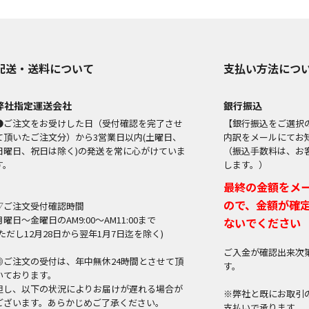
配送・送料について
支払い方法につ
弊社指定運送会社
銀行振込
●ご注文をお受けした日（受付確認を完了させ
【銀行振込をご選択
て頂いたご注文分）から3営業日以内(土曜日、
内訳をメールにてお
日曜日、祝日は除く)の発送を常に心がけていま
（振込手数料は、お
す。
します。）
最終の金額をメ
ので、金額が確
▽ご注文受付確認時間
月曜日～金曜日のAM9:00～AM11:00まで
ないでください
(ただし12月28日から翌年1月7日迄を除く)
ご入金が確認出来次
◎ご注文の受付は、年中無休24時間とさせて頂
す。
いております。
但し、以下の状況によりお届けが遅れる場合が
※弊社と既にお取引
ございます。あらかじめご了承ください。
支払いで承ります。