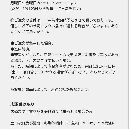
月曜日～金曜日のAM9:00～AM11:00まで
(ただし12月28日から翌年1月7日迄を除く)
◎ご注文の受付は、年中無休24時間とさせて頂いております。
但し、以下の状況によりお届けが遅れる場合がございます。あら
かじめご了承ください。
●ご注文が集中した場合。
●連休前後。
●天災などにより、宅配ルートの交通状況に災害及び事故があっ
た場合。・月末にご注文頂いた場合。
※また、時期によって宅配業者が混むため、納品に3日～4日程
(土・日曜日含まず）かかる場合がございます。あらかじめご了
承ください。
※お届け商品によって、運送会社が異なります。
店頭受け取り
店頭まで注文商品を受け取りに来られる場合のみ。
土日祝日及び夏期・冬期休暇除くご注文日の11時までの受注に
て、