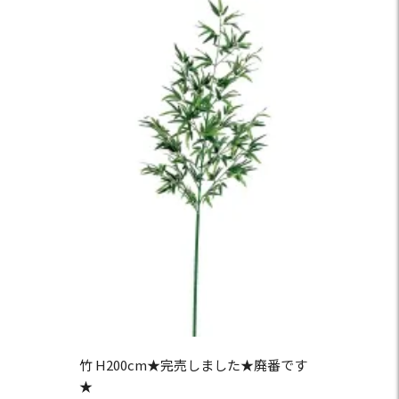
竹 H200cm★完売しました★廃番です
★